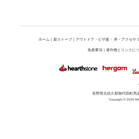
ホーム
｜
薪ストーブ
｜
アウトドア・ピザ釜・ 斧・アクセサ
免責事項
｜
著作権とリンクに
長野県北佐久郡御代田町馬瀬口1625-
Copyright ©
2026 NA